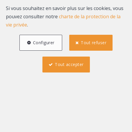
vendre
Si vous souhaitez en savoir plus sur les cookies, vous
pouvez consulter notre
charte de la protection de la
vie privée
.
Configurer
Tout refuser
Tout accepter
3
2
112 m²
1
Ixelles
Appartement à vendre
395 000 €