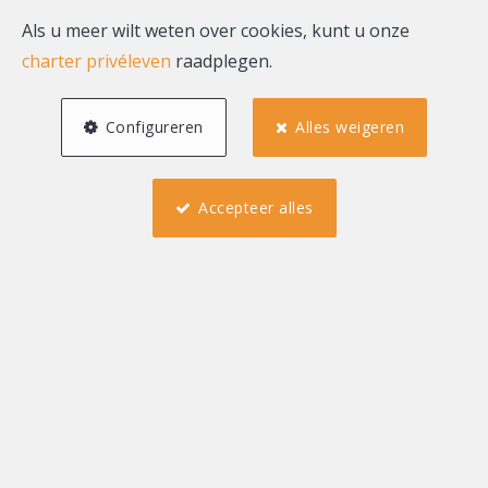
Als u meer wilt weten over cookies, kunt u onze
Tot ziens!
charter privéleven
raadplegen.
Configureren
Alles weigeren
Fredimmo Sales
Accepteer alles
Rue de Rome 34
1060 Brussels
Telefoon :
+32 (0)2 460 00 00
GSM :
+32 (0)470 123 000
sales@fredimmo.be
Zoek op de kaart