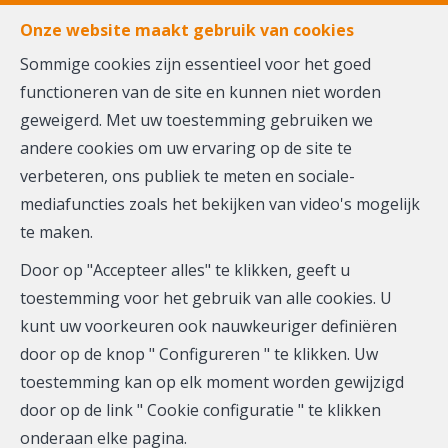
FR
EN
NL
Onze website maakt gebruik van cookies
Sommige cookies zijn essentieel voor het goed
functioneren van de site en kunnen niet worden
MENU
geweigerd. Met uw toestemming gebruiken we
andere cookies om uw ervaring op de site te
Contacteer ons
verbeteren, ons publiek te meten en sociale-
mediafuncties zoals het bekijken van video's mogelijk
te maken.
Ons team staat tot uw dienst en is klaar om al uw
Door op "Accepteer alles" te klikken, geeft u
vragen te beantwoorden.
toestemming voor het gebruik van alle cookies. U
Aarzel niet om contact met ons op te nemen. Wij zullen
kunt uw voorkeuren ook nauwkeuriger definiëren
u zo snel mogelijk antwoorden.
door op de knop " Configureren " te klikken. Uw
toestemming kan op elk moment worden gewijzigd
U kunt zich ook inschrijven om e-mails over nieuwe
door op de link " Cookie configuratie " te klikken
woningen die aan uw zoekcriteria voldoen te
onderaan elke pagina.
ontvangen.